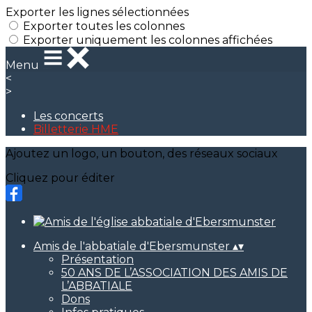
Exporter les lignes sélectionnées
Exporter toutes les colonnes
Exporter uniquement les colonnes affichées
Menu
<
>
Les concerts
Billetterie HME
Ajoutez un logo, un bouton, des réseaux sociaux
Cliquez pour éditer
Amis de l'abbatiale d'Ebersmunster
▴
▾
Présentation
50 ANS DE L’ASSOCIATION DES AMIS DE
L’ABBATIALE
Dons