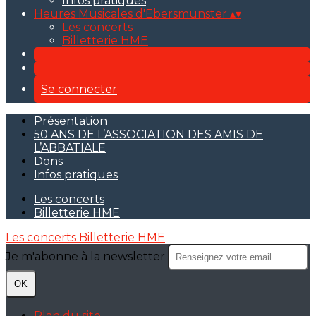
Infos pratiques
Heures Musicales d'Ebersmunster
▴
▾
Les concerts
Billetterie HME
Se connecter
Présentation
50 ANS DE L’ASSOCIATION DES AMIS DE
L’ABBATIALE
Dons
Infos pratiques
Les concerts
Billetterie HME
Les concerts
Billetterie HME
Je m'abonne à la newsletter
OK
Plan du site